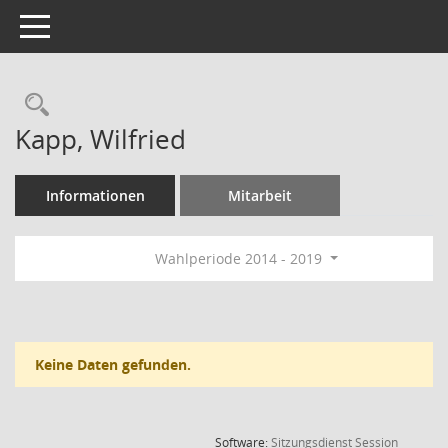
Toggle navigation
Rechercheauswahl
Kapp, Wilfried
Informationen
Mitarbeit
Wahlperiode 2014 - 2019
Keine Daten gefunden.
(Wird in
Software:
Sitzungsdienst
Session