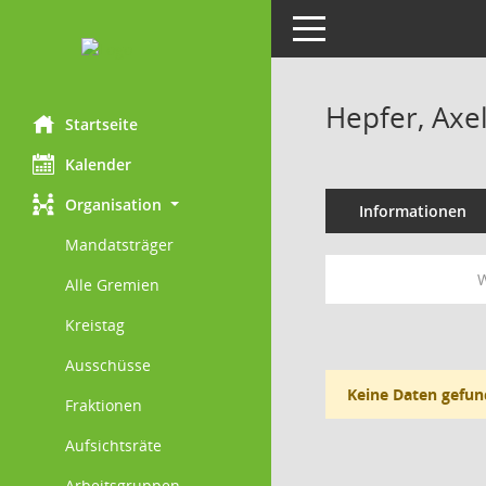
Toggle navigation
Hepfer, Axe
Startseite
Kalender
Organisation
Informationen
Mandatsträger
W
Alle Gremien
Kreistag
Ausschüsse
Keine Daten gefun
Fraktionen
Aufsichtsräte
Arbeitsgruppen