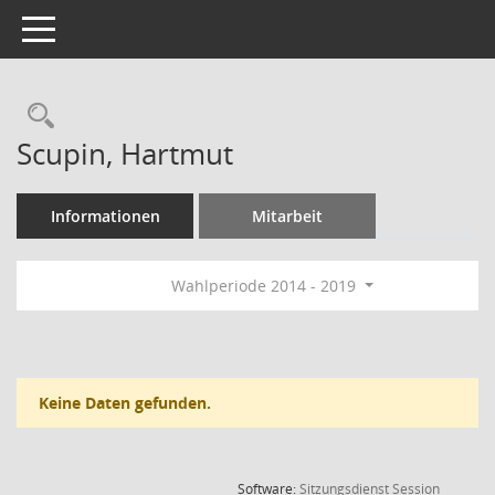
Toggle navigation
Rechercheauswahl
Scupin, Hartmut
Informationen
Mitarbeit
Wahlperiode 2014 - 2019
Keine Daten gefunden.
(Wird in
Software:
Sitzungsdienst
Session