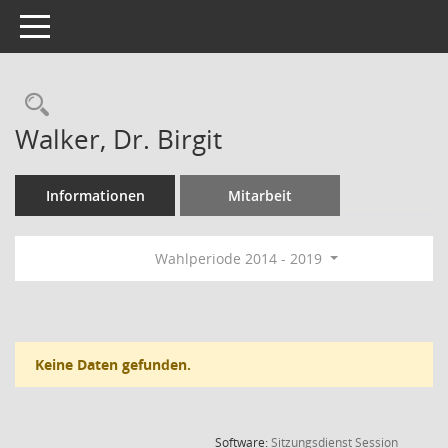
Toggle navigation
Rechercheauswahl
Walker, Dr. Birgit
Informationen
Mitarbeit
Wahlperiode 2014 - 2019
Keine Daten gefunden.
(Wird in
Software:
Sitzungsdienst
Session