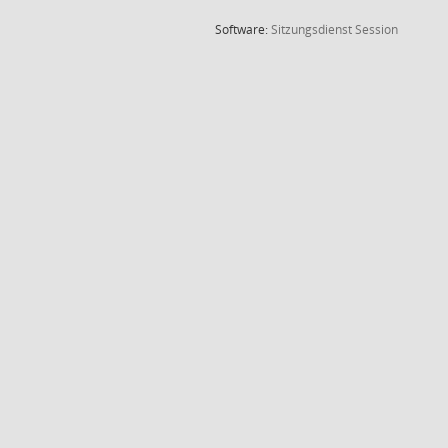
(Wird in
Software:
Sitzungsdienst
Session