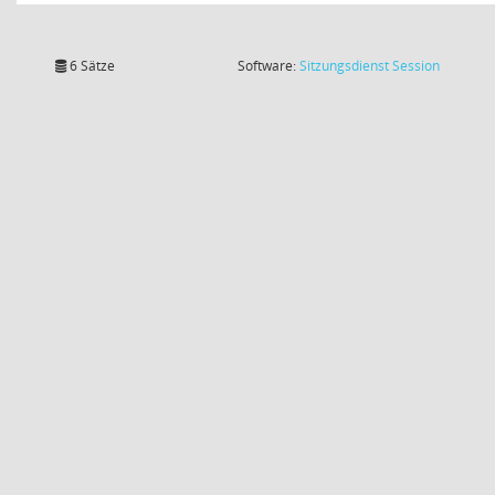
(Wird in
6 Sätze
Software:
Sitzungsdienst
Session