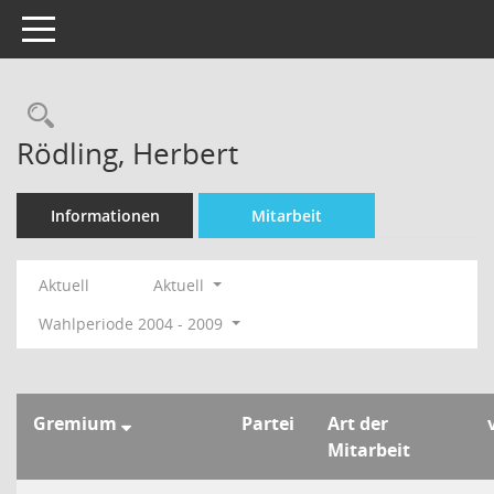
Toggle navigation
Rechercheauswahl
Rödling, Herbert
Informationen
Mitarbeit
Aktuell
Aktuell
Wahlperiode 2004 - 2009
Gremium
Partei
Art der
Mitarbeit