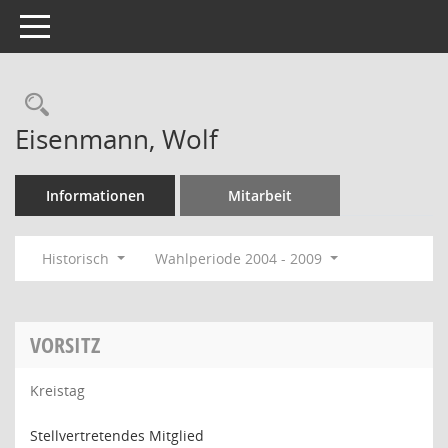
Toggle navigation
Rechercheauswahl
Eisenmann, Wolf
Informationen
Mitarbeit
Historisch
Wahlperiode 2004 - 2009
VORSITZ
Kreistag
Stellvertretendes Mitglied