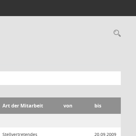
Rec
Art der Mitarbeit
von
bis
Stellvertretendes
20.09.2009