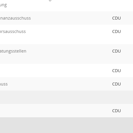
ung
Finanzausschuss
CDU
hrsausschuss
CDU
atungsstellen
CDU
CDU
huss
CDU
CDU