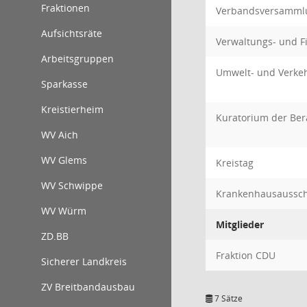
Fraktionen
Verbandsversamml
Aufsichtsräte
Verwaltungs- und 
Arbeitsgruppen
Umwelt- und Verke
Sparkasse
Kreistierheim
Kuratorium der Ber
WV Aich
WV Glems
Kreistag
WV Schwippe
Krankenhausaussc
WV Würm
Mitglieder
ZD.BB
Fraktion CDU
Sicherer Landkreis
ZV Breitbandausbau
7 Sätze