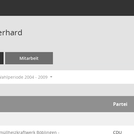
erhard
Mitarbeit
ahlperiode 2004 - 2009
Partei
üllheizkraftwerk Böblingen -
CDU