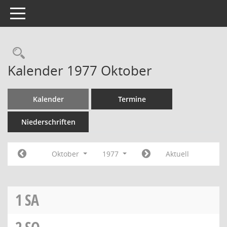
Toggle navigation
Rechercheauswahl
Kalender 1977 Oktober
Kalender
Termine
Niederschriften
Oktober
1977
Aktuell
1
SA