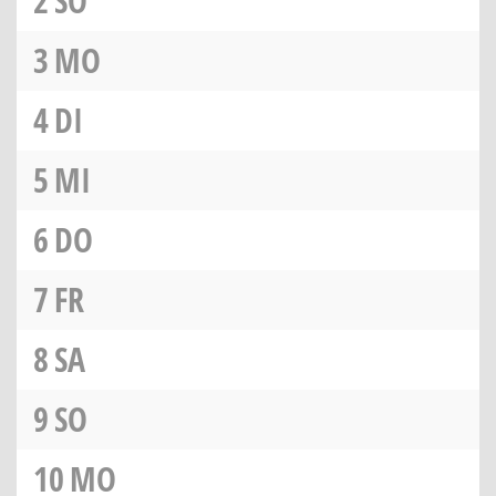
2
SO
3
MO
4
DI
5
MI
6
DO
7
FR
8
SA
9
SO
10
MO