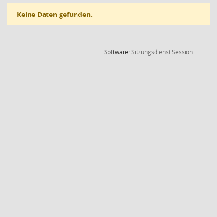
Keine Daten gefunden.
(Wird in
Software:
Sitzungsdienst
Session