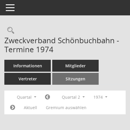
Toggle navigation
Rechercheauswahl
Zweckverband Schönbuchbahn -
Termine 1974
Informationen
Mitglieder
Vertreter
Sitzungen
Quartal
Quartal 2
1974
Aktuell
Gremium auswählen