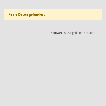
Keine Daten gefunden.
(Wird in
Software:
Sitzungsdienst
Session