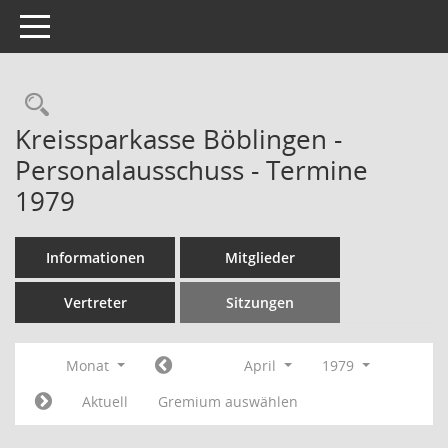
Toggle navigation
Rechercheauswahl
Kreissparkasse Böblingen -
Personalausschuss - Termine
1979
Informationen
Mitglieder
Vertreter
Sitzungen
Monat
April
1979
Aktuell
Gremium auswählen