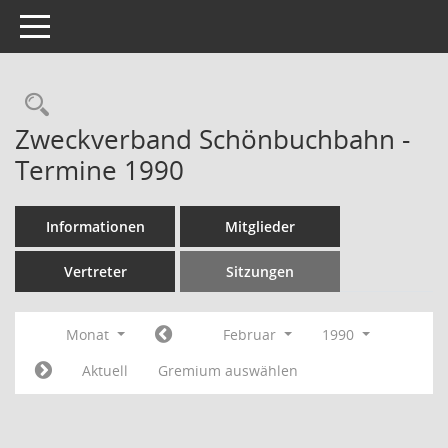
Toggle navigation
Rechercheauswahl
Zweckverband Schönbuchbahn -
Termine 1990
Informationen
Mitglieder
Vertreter
Sitzungen
Monat
Februar
1990
Aktuell
Gremium auswählen