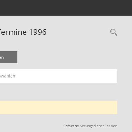
 Termine 1996
Rec
en
swählen
(Wird in
Software:
Sitzungsdienst
Session