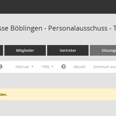
sse Böblingen - Personalausschuss -
Mitglieder
Vertreter
Sitzung
Februar
1996
Aktuell
Gremium au
den.