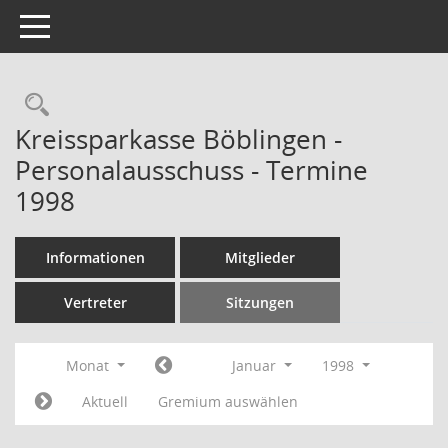
Toggle navigation
Rechercheauswahl
Kreissparkasse Böblingen -
Personalausschuss - Termine
1998
Informationen
Mitglieder
Vertreter
Sitzungen
Monat
Januar
1998
Aktuell
Gremium auswählen