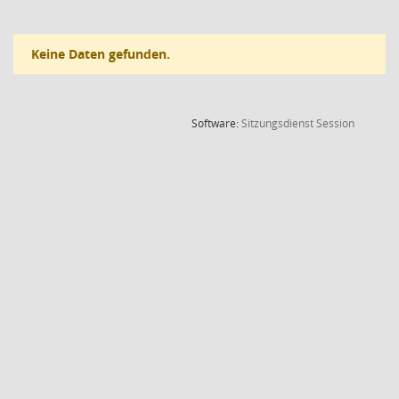
Keine Daten gefunden.
(Wird in
Software:
Sitzungsdienst
Session