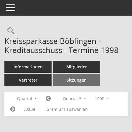
Toggle navigation
Rechercheauswahl
Kreissparkasse Böblingen -
Kreditausschuss - Termine 1998
Informationen
Mitglieder
Vertreter
Sitzungen
Quartal
Quartal 3
1998
Aktuell
Gremium auswählen