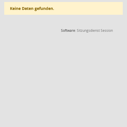
Keine Daten gefunden.
(Wird in
Software:
Sitzungsdienst
Session