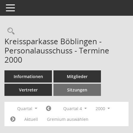
Toggle navigation
Rechercheauswahl
Kreissparkasse Böblingen -
Personalausschuss - Termine
2000
Informationen
Mitglieder
Vertreter
Sitzungen
Quartal
Quartal 4
2000
Aktuell
Gremium auswählen