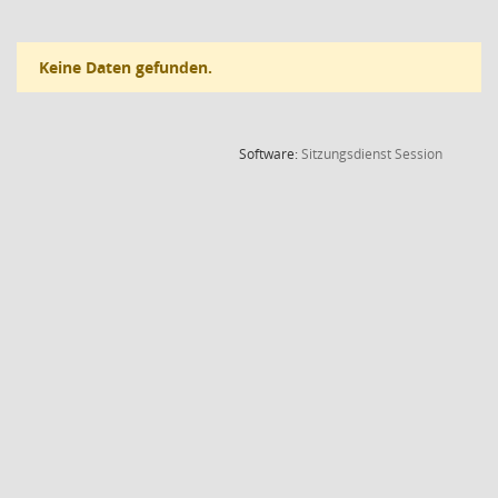
Keine Daten gefunden.
(Wird in
Software:
Sitzungsdienst
Session