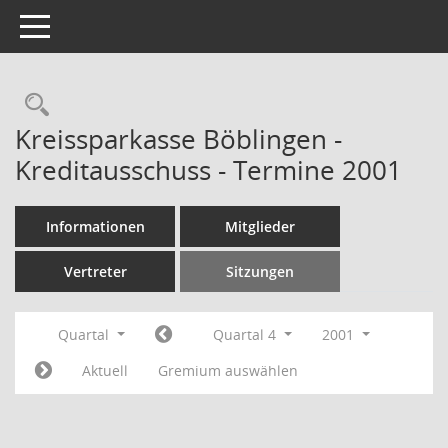
Toggle navigation
Rechercheauswahl
Kreissparkasse Böblingen -
Kreditausschuss - Termine 2001
Informationen
Mitglieder
Vertreter
Sitzungen
Quartal
Quartal 4
2001
Aktuell
Gremium auswählen