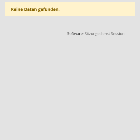
Keine Daten gefunden.
(Wird in
Software:
Sitzungsdienst
Session