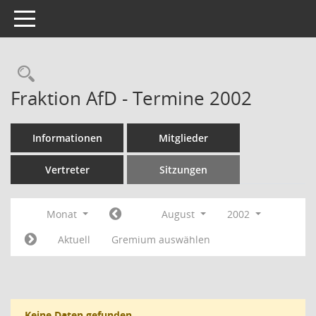
Toggle navigation
Rechercheauswahl
Fraktion AfD - Termine 2002
Informationen
Mitglieder
Vertreter
Sitzungen
Monat
August
2002
Aktuell
Gremium auswählen
Keine Daten gefunden.