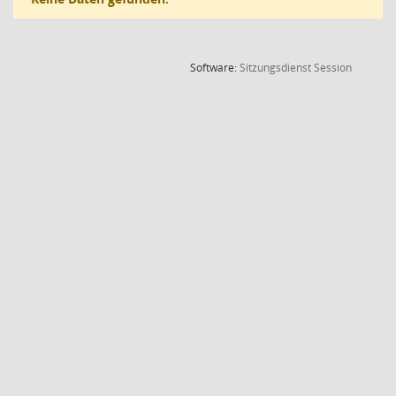
(Wird in
Software:
Sitzungsdienst
Session