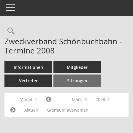
Toggle navigation
Rechercheauswahl
Zweckverband Schönbuchbahn -
Termine 2008
Informationen
Mitglieder
Vertreter
Sitzungen
Monat
März
2008
Aktuell
Gremium auswählen