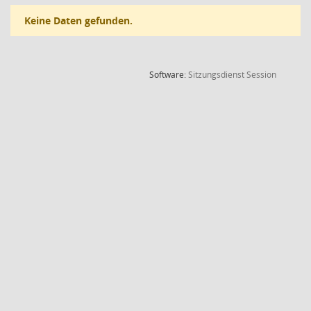
Keine Daten gefunden.
(Wird in
Software:
Sitzungsdienst
Session