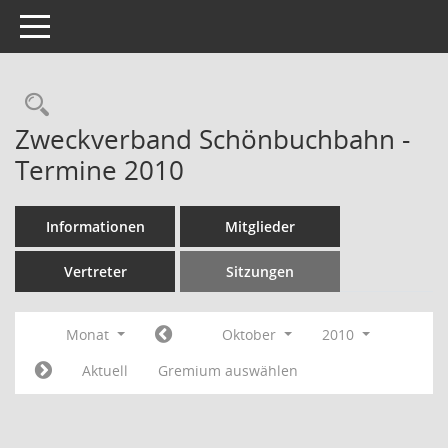
Toggle navigation
Rechercheauswahl
Zweckverband Schönbuchbahn -
Termine 2010
Informationen
Mitglieder
Vertreter
Sitzungen
Monat
Oktober
2010
Aktuell
Gremium auswählen