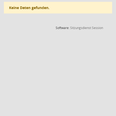
Keine Daten gefunden.
(Wird in
Software:
Sitzungsdienst
Session