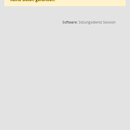
(Wird in
Software:
Sitzungsdienst
Session