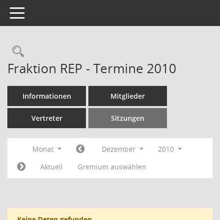
Toggle navigation
Rechercheauswahl
Fraktion REP - Termine 2010
Informationen
Mitglieder
Vertreter
Sitzungen
Monat
Dezember
2010
Aktuell
Gremium auswählen
Keine Daten gefunden.