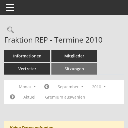
Toggle navigation
Rechercheauswahl
Fraktion REP - Termine 2010
Informationen
Mitglieder
Vertreter
Sitzungen
Monat
September
2010
Aktuell
Gremium auswählen
Keine Daten gefunden.