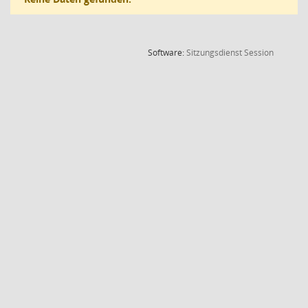
(Wird in
Software:
Sitzungsdienst
Session