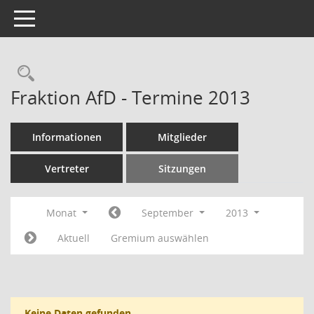
Toggle navigation
Rechercheauswahl
Fraktion AfD - Termine 2013
Informationen
Mitglieder
Vertreter
Sitzungen
Monat
September
2013
Aktuell
Gremium auswählen
Keine Daten gefunden.