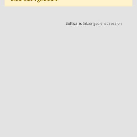
(Wird in
Software:
Sitzungsdienst
Session