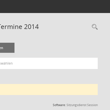
 Termine 2014
Rec
en
swählen
(Wird in
Software:
Sitzungsdienst
Session