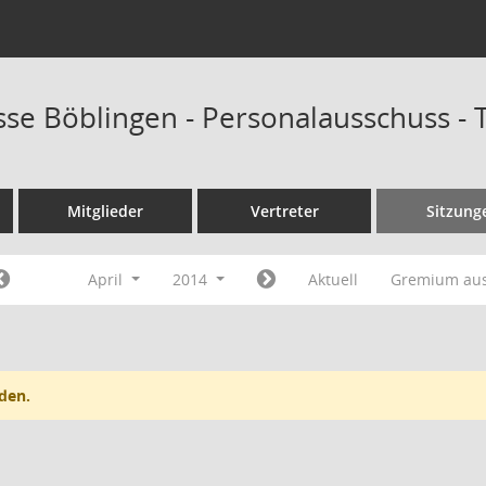
sse Böblingen - Personalausschuss -
Mitglieder
Vertreter
Sitzung
April
2014
Aktuell
Gremium au
den.