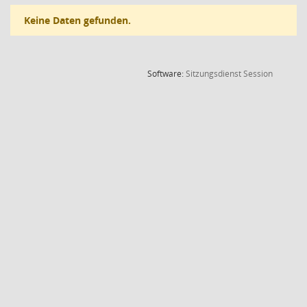
Keine Daten gefunden.
(Wird in
Software:
Sitzungsdienst
Session