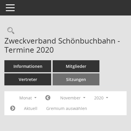
Toggle navigation
Rechercheauswahl
Zweckverband Schönbuchbahn -
Termine 2020
Informationen
Mitglieder
Vertreter
Sitzungen
Monat
November
2020
Aktuell
Gremium auswählen