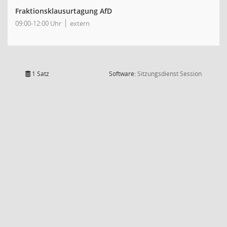
Fraktionsklausurtagung AfD
09:00-12:00 Uhr
extern
(Wird in
1 Satz
Software:
Sitzungsdienst
Session