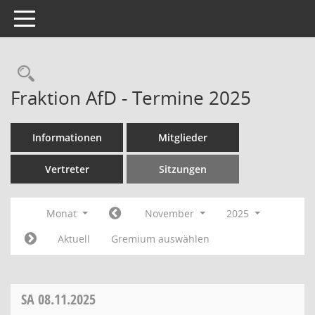
Toggle navigation
Rechercheauswahl
Fraktion AfD - Termine 2025
Informationen
Mitglieder
Vertreter
Sitzungen
Monat
November
2025
Aktuell
Gremium auswählen
SA
08.11.2025