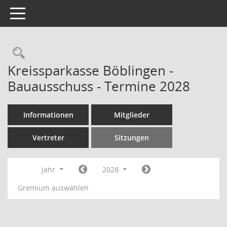
Toggle navigation
Rechercheauswahl
Kreissparkasse Böblingen -
Bauausschuss - Termine 2028
Informationen
Mitglieder
Vertreter
Sitzungen
Jahr
2028
Gremium auswählen