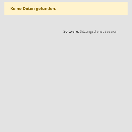
Keine Daten gefunden.
(Wird in
Software:
Sitzungsdienst
Session