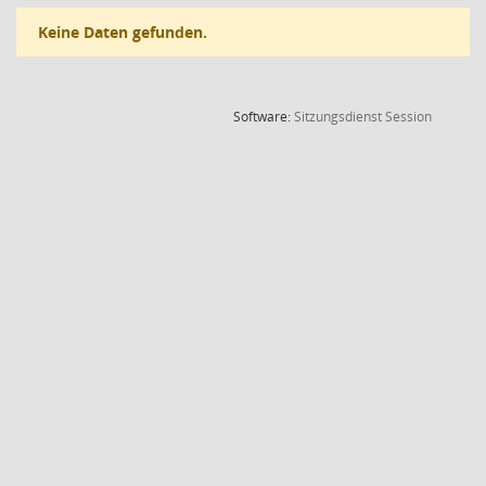
Keine Daten gefunden.
(Wird in
Software:
Sitzungsdienst
Session