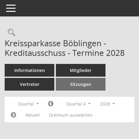
Toggle navigation
Rechercheauswahl
Kreissparkasse Böblingen -
Kreditausschuss - Termine 2028
Informationen
Mitglieder
Vertreter
Sitzungen
Quartal
Quartal 4
2028
Aktuell
Gremium auswählen