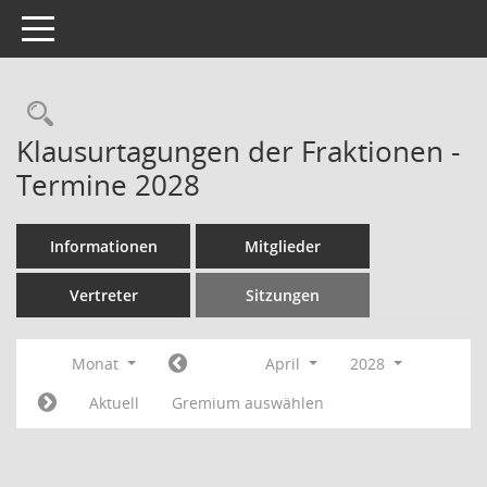
Toggle navigation
Rechercheauswahl
Klausurtagungen der Fraktionen -
Termine 2028
Informationen
Mitglieder
Vertreter
Sitzungen
Monat
April
2028
Aktuell
Gremium auswählen