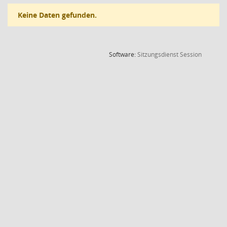
Keine Daten gefunden.
(Wird in
Software:
Sitzungsdienst
Session