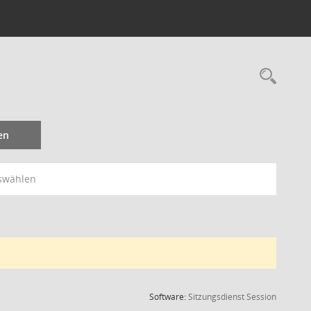
Rec
en
swählen
(Wird in
Software:
Sitzungsdienst
Session