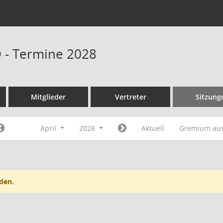
D - Termine 2028
Mitglieder
Vertreter
Sitzung
April
2028
Aktuell
Gremium au
den.