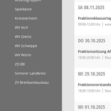
SA
08.11.2025
Sparkasse
Kreistierheim
Fraktionsklausurta
09:00-12:00 Uhr
ext
WV Aich
WV Glems
DO
30.10.2025
WV Schwippe
Fraktionssitzung A
WV Würm
18:00-20:00 Uhr
Rau
ZD.BB
MI
29.10.2025
Sicherer Landkreis
ZV Breitbandausbau
Fraktionsvorstands
18:00-19:00 Uhr
Rau
MI
01.10.2025