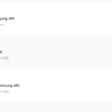
gung AfD
ern
fD
m 506
sitzung AfD
m 503