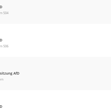
fD
m 504
fD
m 506
sitzung AfD
ern
fD