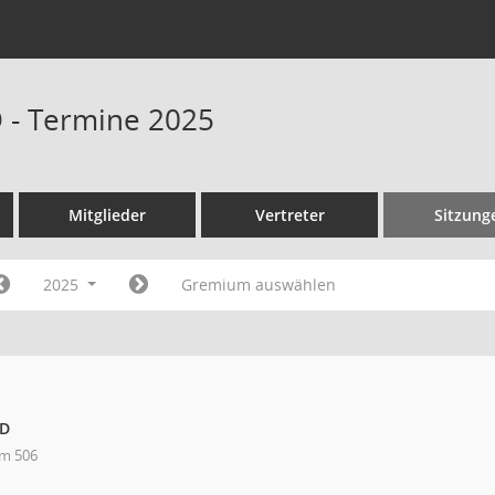
D - Termine 2025
Mitglieder
Vertreter
Sitzung
2025
Gremium auswählen
fD
m 506