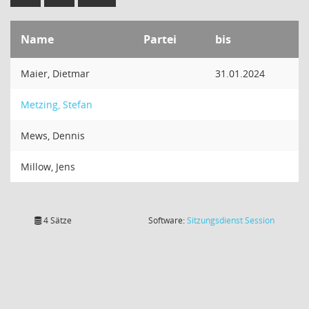
Name
Partei
bis
Maier, Dietmar
31.01.2024
Metzing, Stefan
Mews, Dennis
Millow, Jens
(Wird in
4 Sätze
Software:
Sitzungsdienst
Session