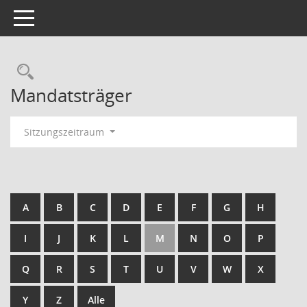
Toggle navigation
Rechercheauswahl
Mandatsträger
Sitzungszeitraum
A
B
C
D
E
F
G
H
I
J
K
L
M
N
O
P
Q
R
S
T
U
V
W
X
Y
Z
Alle