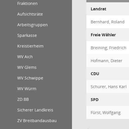
Fraktionen
Landrat
Aufsichtsräte
Bernhard, Roland
Arbeitsgruppen
Freie Wähler
Sparkasse
Kreistierheim
Breining, Friedrich
WV Aich
Hofmann, Dieter
WV Glems
CDU
WV Schwippe
Schurer, Hans Karl
WV Würm
ZD.BB
SPD
Sicherer Landkreis
Fürst, Wolfgang
ZV Breitbandausbau