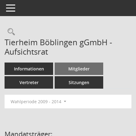
Toggle navigation
Rechercheauswahl
Tierheim Böblingen gGmbH -
Aufsichtsrat
Informationen
Mitglieder
Vertreter
Sitzungen
Wahlperiode 2009 - 2014
Mandatsträger: