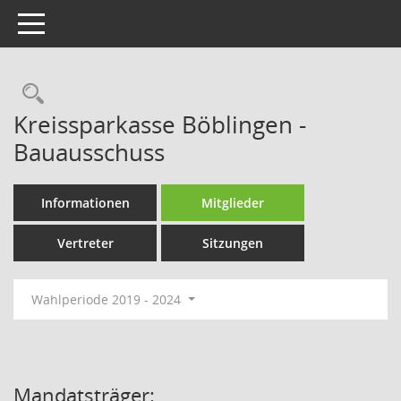
Toggle navigation
Rechercheauswahl
Kreissparkasse Böblingen -
Bauausschuss
Informationen
Mitglieder
Vertreter
Sitzungen
Wahlperiode 2019 - 2024
Mandatsträger: