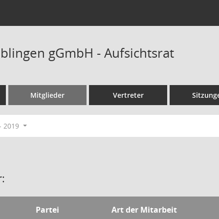
blingen gGmbH - Aufsichtsrat
Mitglieder
Vertreter
Sitzung
- 2019
:
Partei
Art der Mitarbeit