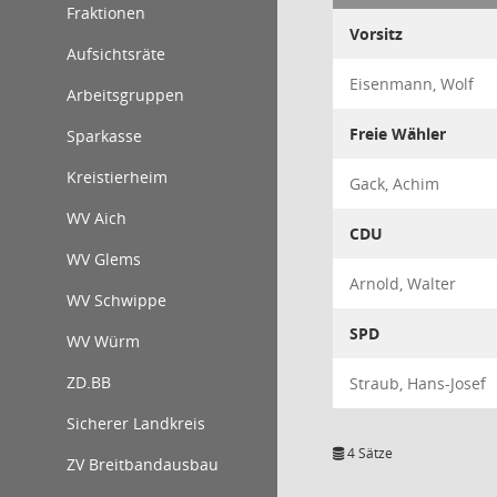
Fraktionen
Vorsitz
Aufsichtsräte
Eisenmann, Wolf
Arbeitsgruppen
Freie Wähler
Sparkasse
Kreistierheim
Gack, Achim
WV Aich
CDU
WV Glems
Arnold, Walter
WV Schwippe
SPD
WV Würm
ZD.BB
Straub, Hans-Josef
Sicherer Landkreis
4 Sätze
ZV Breitbandausbau