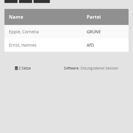
Name
Partei
Epple, Cornelia
GRÜNE
Ernst, Hannes
AfD
(Wird in
2 Sätze
Software:
Sitzungsdienst
Session