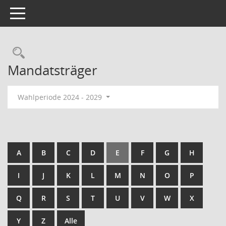
Toggle navigation
Rechercheauswahl
Mandatsträger
Wahlperiode 2024 - 2029
A
B
C
D
E
F
G
H
I
J
K
L
M
N
O
P
Q
R
S
T
U
V
W
X
Y
Z
Alle