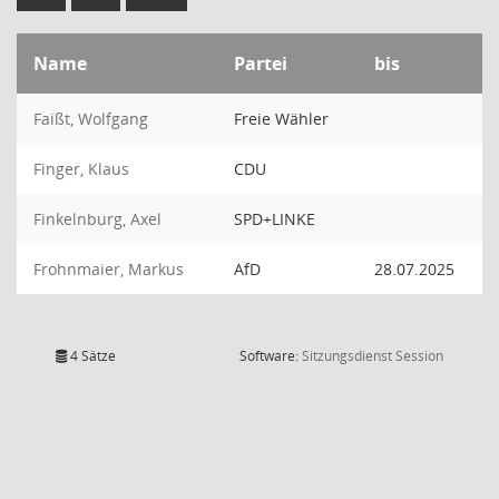
Name
Partei
bis
Faißt, Wolfgang
Freie Wähler
Finger, Klaus
CDU
Finkelnburg, Axel
SPD+LINKE
Frohnmaier, Markus
AfD
28.07.2025
(Wird in
4 Sätze
Software:
Sitzungsdienst
Session