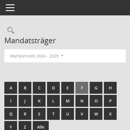
Toggle navigation
Rechercheauswahl
Mandatsträger
Wahlperiode 2024 - 2029
A
B
C
D
E
F
G
H
I
J
K
L
M
N
O
P
Q
R
S
T
U
V
W
X
Y
Z
Alle