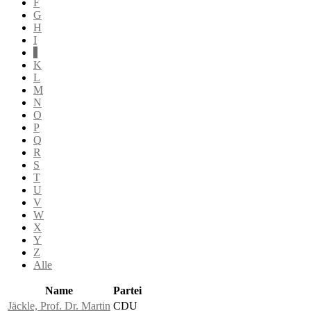
F
G
H
I
J
K
L
M
N
O
P
Q
R
S
T
U
V
W
X
Y
Z
Alle
Name
Partei
Jäckle, Prof. Dr. Martin
CDU