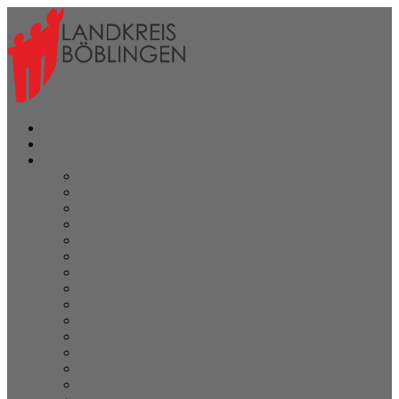
Startseite
Kalender
Organisation
Mandatsträger
Alle Gremien
Kreistag
Ausschüsse
Fraktionen
Aufsichtsräte
Arbeitsgruppen
Sparkasse
Kreistierheim
WV Aich
WV Glems
WV Schwippe
WV Würm
ZD.BB