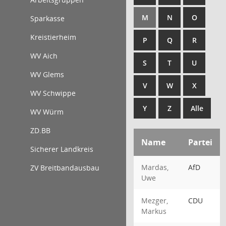
M
N
O
Sparkasse
Kreistierheim
P
Q
R
WV Aich
S
T
U
WV Glems
V
W
X
WV Schwippe
Y
Z
Alle
WV Würm
ZD.BB
Name
Partei
Sicherer Landkreis
Mardas,
AfD
ZV Breitbandausbau
Uwe
Mezger,
CDU
Markus