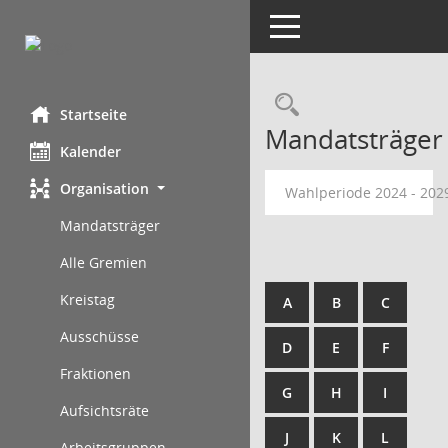
Toggle navigation
Rechercheau
Startseite
Mandatsträger
Kalender
Organisation
Wahlperiode 2024 - 20
Mandatsträger
Alle Gremien
Kreistag
A
B
C
Ausschüsse
D
E
F
Fraktionen
G
H
I
Aufsichtsräte
J
K
L
Arbeitsgruppen