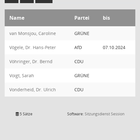
Name
Partei
bis
van Monsjou, Caroline
GRÜNE
Vögele, Dr. Hans-Peter
AfD
07.10.2024
Vöhringer, Dr. Bernd
CDU
Voigt, Sarah
GRÜNE
Vonderheid, Dr. Ulrich
CDU
(Wird in
5 Sätze
Software:
Sitzungsdienst
Session