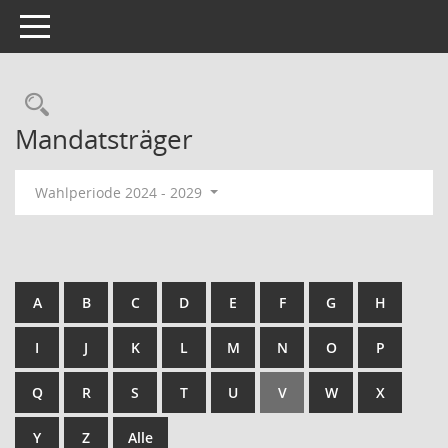
Toggle navigation
Rechercheauswahl
Mandatsträger
Wahlperiode 2024 - 2029
A
B
C
D
E
F
G
H
I
J
K
L
M
N
O
P
Q
R
S
T
U
V
W
X
Y
Z
Alle