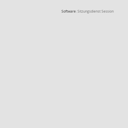
(Wird in
Software:
Sitzungsdienst
Session