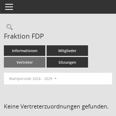
Toggle navigation
Rechercheauswahl
Fraktion FDP
Informationen
Mitglieder
Vertreter
Sitzungen
Wahlperiode 2024 - 2029
Keine Vertreterzuordnungen gefunden.