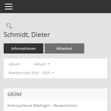
Toggle navigation
Rechercheauswahl
Schmidt, Dieter
Informationen
Mitarbeit
Aktuell
Aktuell
Wahlperiode 2024 - 2029
GRÜNE
Kreissparkasse Böblingen - Bauausschuss