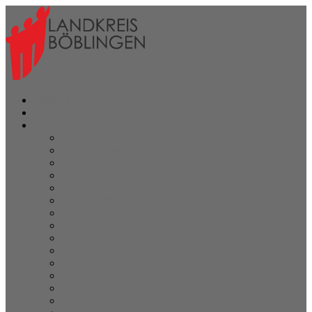
Startseite
Kalender
Organisation
Mandatsträger
Alle Gremien
Kreistag
Ausschüsse
Fraktionen
Aufsichtsräte
Arbeitsgruppen
Sparkasse
Kreistierheim
WV Aich
WV Glems
WV Schwippe
WV Würm
ZD.BB