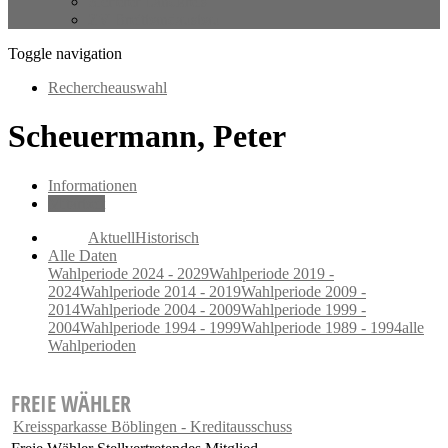
Sicherer Landkreis
ZV Breitbandausbau
Toggle navigation
Rechercheauswahl
Scheuermann, Peter
Informationen
Mitarbeit
Aktuell
Historisch
Alle Daten
Wahlperiode 2024 - 2029
Wahlperiode 2019 -
2024
Wahlperiode 2014 - 2019
Wahlperiode 2009 -
2014
Wahlperiode 2004 - 2009
Wahlperiode 1999 -
2004
Wahlperiode 1994 - 1999
Wahlperiode 1989 - 1994
alle
Wahlperioden
FREIE WÄHLER
Kreissparkasse Böblingen - Kreditausschuss