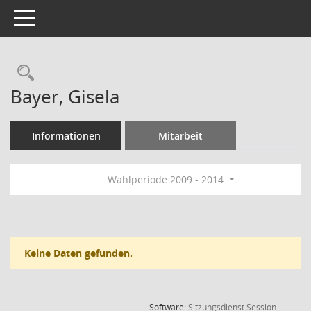
Toggle navigation
Rechercheauswahl
Bayer, Gisela
Informationen
Mitarbeit
Wahlperiode 2009 - 2014
Keine Daten gefunden.
(Wird in
Software:
Sitzungsdienst
Session