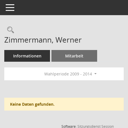
Toggle navigation
Rechercheauswahl
Zimmermann, Werner
Informationen
Mitarbeit
Wahlperiode 2009 - 2014
Keine Daten gefunden.
(Wird in
Software:
Sitzungsdienst
Session