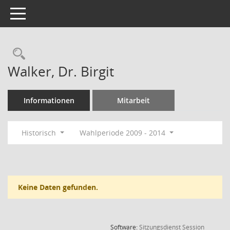
Toggle navigation
Rechercheauswahl
Walker, Dr. Birgit
Informationen
Mitarbeit
Historisch
Wahlperiode 2009 - 2014
Keine Daten gefunden.
(Wird in
Software:
Sitzungsdienst
Session