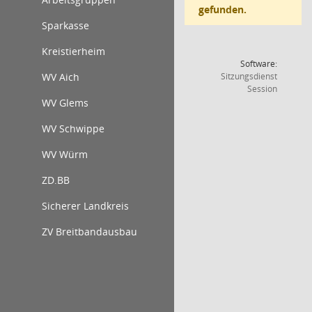
gefunden.
Sparkasse
Kreistierheim
Software:
WV Aich
Sitzungsdienst
(Wird in
Session
WV Glems
WV Schwippe
WV Würm
ZD.BB
Sicherer Landkreis
ZV Breitbandausbau