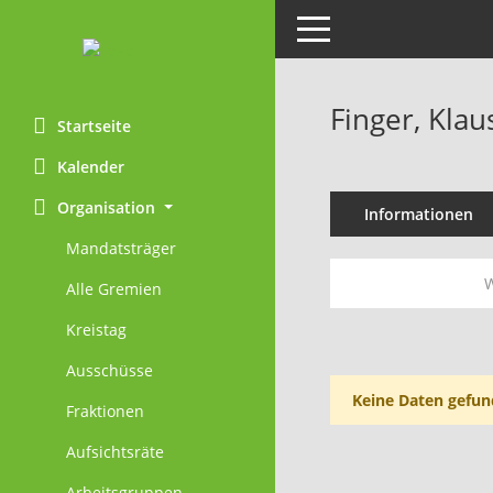
Toggle navigation
Finger, Klau
Startseite
Kalender
Organisation
Informationen
Mandatsträger
W
Alle Gremien
Kreistag
Ausschüsse
Keine Daten gefun
Fraktionen
Aufsichtsräte
Arbeitsgruppen