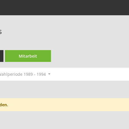
s
Mitarbeit
ahlperiode 1989 - 1994
den.