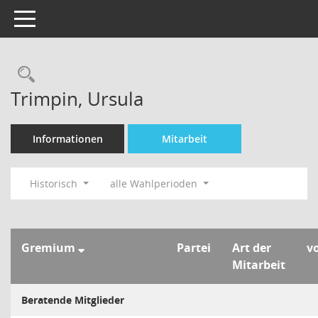
Toggle navigation
Rechercheauswahl
Trimpin, Ursula
Informationen
Mitarbeit
Historisch
alle Wahlperioden
Gremium
Partei
Art der
v
Mitarbeit
Beratende Mitglieder