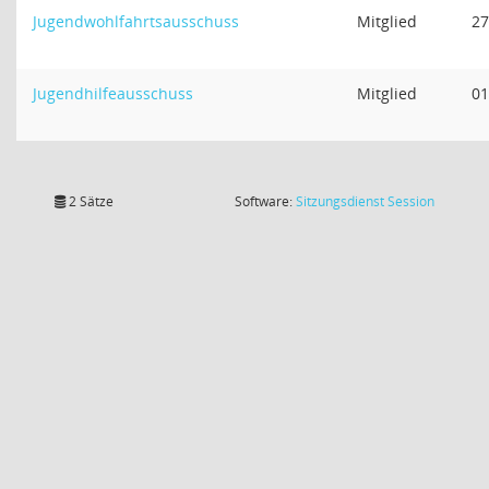
Jugendwohlfahrtsausschuss
Mitglied
27
Jugendhilfeausschuss
Mitglied
01
(Wird in
2 Sätze
Software:
Sitzungsdienst
Session